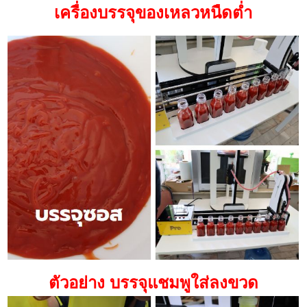
เครื่องบรรจุของเหลวหนืดต่ำ
ตัวอย่าง บรรจุแชมพูใส่ลงขวด