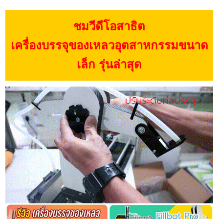
ชมวีดีโอสาธิต
เครื่องบรรจุของเหลวอุตสาหกรรมขนาด
เล็ก รุ่นล่าสุด