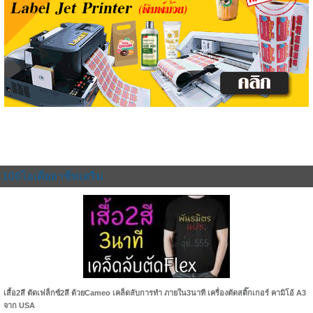
108ไอเดียอาชีพเสริม
เสื้อ2สี ตัดเฟล็กซ์2สี ด้วยCameo เคล็ดลับการทำ ภายใน3นาที เครื่องตัดสติ๊กเกอร์ คามิโอ้ A3
จาก USA