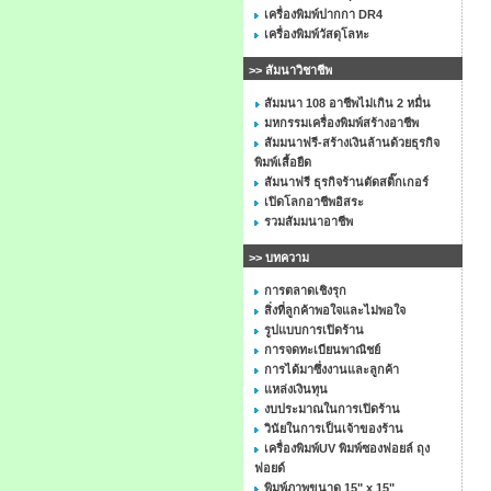
เครื่องพิมพ์ปากกา DR4
เครื่องพิมพ์วัสดุโลหะ
>> สัมนาวิชาชีพ
สัมมนา 108 อาชีพไม่เกิน 2 หมื่น
มหกรรมเครื่องพิมพ์สร้างอาชีพ
สัมมนาฟรี-สร้างเงินล้านด้วยธุรกิจ
พิมพ์เสื้อยืด
สัมนาฟรี ธุรกิจร้านตัดสติ๊กเกอร์
เปิดโลกอาชีพอิสระ
รวมสัมมนาอาชีพ
>> บทความ
การตลาดเชิงรุก
สิ่งที่ลูกค้าพอใจและไม่พอใจ
รูปแบบการเปิดร้าน
การจดทะเบียนพาณิชย์
การได้มาซึ่งงานและลูกค้า
แหล่งเงินทุน
งบประมาณในการเปิดร้าน
วินัยในการเป็นเจ้าของร้าน
เครื่องพิมพ์UV พิมพ์ซองฟอยล์ ถุง
ฟอยด์
พิมพ์ภาพขนาด 15" x 15"