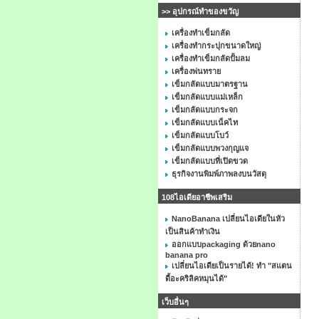
>> อุปกรณ์ทำของขวัญ
เครื่องทำเข็มกลัด
เครื่องทำกระปุกขนาดใหญ่
เครื่องทำเข็มกลัดปั้มลม
เครื่องพ่นทราย
เข็มกลัดแบบมาตรฐาน
เข็มกลัดแบบแม่เหล็ก
เข็มกลัดแบบกระจก
เข็มกลัดแบบเน็คไท
เข็มกลัดแบบโบว์
เข็มกลัดแบบพวงกุญแจ
เข็มกลัดแบบที่เปิดขวด
ธุรกิจงานพิมพ์ภาพลงบนวัสดุ
108ไอเดียอาชีพเสริม
NanoBanana เปลี่ยนไอเดียในหัว
เป็นสินค้าทำเงิน
ออกแบบpackaging ด้วยnano
banana pro
เปลี่ยนไอเดียเป็นรายได้! ทำ "สแตน
ดี้อะคริลิคหมุนได้"
เว็บอื่นๆ