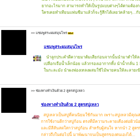
ยากอะไรมาก สามารถทำให้เป็นรูปแบบต่างๆได้ตามต้องก
ใครเคยทำเทียนแฟนซีมาแล้วก็จะรู้สึกได้เลยว่คล้ายๆ...กั
>> แชมพูสระผมสมุนไพร
แชมพูสระผมสมุนไพร
นำลูกประคำดีควายมาต้มเสียก่อนจากนั้นนำมาตำให้ละเ
เปลือกเจือน้ำเล็กน้อย แล้วกรองเอากากทิ้ง นำน้ำกลั่น 1
ในกะละมัง นำผงฟองเทลงผสมใช้ไม้พายคนให้ละลายเข้า
>> ช่องทางทำเงินด้วย 2 สูตรสบู่เหลว
ช่องทางทำเงินด้วย 2 สูตรสบู่เหลว
สบู่เหลวเป็นสบู่ที่คนนิยมใช้กันมาก เพราะสบู่เหลวมีคุณส
การใช้งานดีกว่าสบู่ก้อน ตรงที่มีความระคายเคืองต่อผิวน้
และมีสีสันสดใสกว่าสบู่ก้อน สำหรับผู้สนใจ หากนำ 2 สูตรท
กล่าวถึงในต่อไปนี้ มาพัฒนาจนเป็นสูตรของตนเองได้...