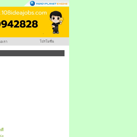
โปรโมชั่น
่อเรา
กที
ุ่ง