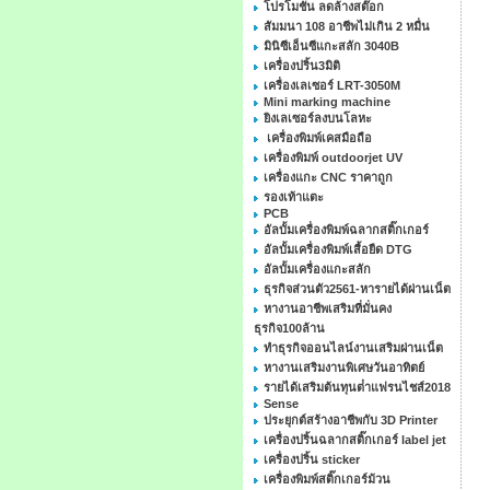
โปรโมชั่น ลดล้างสต๊อก
สัมมนา 108 อาชีพไม่เกิน 2 หมื่น
มินิซีเอ็นซีแกะสลัก 3040B
เครื่องปริ้น3มิติ
เครื่องเลเซอร์ LRT-3050M
Mini marking machine
ยิงเลเซอร์ลงบนโลหะ
เครื่องพิมพ์เคสมือถือ
เครื่องพิมพ์ outdoorjet UV
เครื่องแกะ CNC ราคาถูก
รองเท้าแตะ
PCB
อัลบั้มเครื่องพิมพ์ฉลากสติ๊กเกอร์
อัลบั้มเครื่องพิมพ์เสื้อยืด DTG
อัลบั้มเครื่องแกะสลัก
ธุรกิจส่วนตัว2561-หารายได้ผ่านเน็ต
หางานอาชีพเสริมที่มั่นคง
ธุรกิจ100ล้าน
ทําธุรกิจออนไลน์งานเสริมผ่านเน็ต
หางานเสริมงานพิเศษวันอาทิตย์
รายได้เสริมต้นทุนต่ําแฟรนไชส์2018
Sense
ประยุกต์สร้างอาชีพกับ 3D Printer
เครื่องปริ้นฉลากสติ๊กเกอร์ label jet
เครื่องปริ้น sticker
เครื่องพิมพ์สติ๊กเกอร์ม้วน