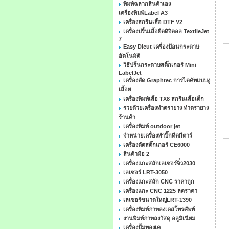
พิมพ์ฉลากสินค้าเอง
เครื่องพิมพ์Label A3
เครื่องสกรีนเสื้อ DTF V2
เครื่องปริ้นเสื้อยืดดิจิตอล TextileJet
7
Easy Dicut เครื่องป้อนกระดาษ
อัตโนมัติ
วิธีปริ้นกระดาษสติ๊กเกอร์ Mini
LabelJet
เครื่องตัด Graphtec การไดคัทแบบงู
เลื้อย
เครื่องพิมพ์เสื้อ TX8 สกรีนเสื้อเด็ก
รวยด้วยเครื่องทำตรายาง ทำตรายาง
ร้านค้า
เครื่องพิมพ์ outdoor jet
จำหน่ายเครื่องทำปิ๊กดีดกีตาร์
เครื่องตัดสติ๊กเกอร์ CE6000
สินค้ามือ 2
เครื่องแกะสลักเลเซอร์จิ๋ว2030
เลเซอร์ LRT-3050
เครื่องแกะสลัก CNC ราคาถูก
เครื่องแกะ CNC 1225 ลดราคา
เลเซอร์ขนาดใหญ่LRT-1390
เครื่องพิมพ์ภาพลงเคสโทรศัพท์
งานพิมพ์ภาพลงวัสดุ อลูมิเนียม
เครื่องปั้มทองเค