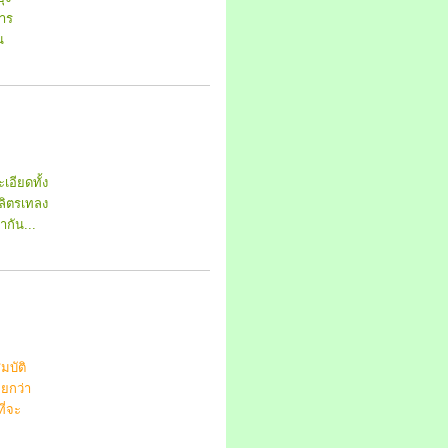
าร
น
อียดทั้ง
 ลิตรเทลง
กัน...
มบัติ
อยกว่า
ี่จะ