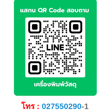
โทร :
027550290
-1