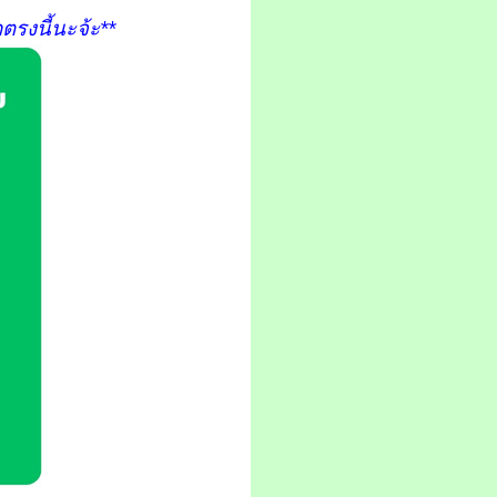
รงนี้นะจ้ะ**