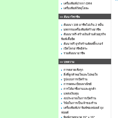
เครื่องพิมพ์ปากกา DR4
เครื่องพิมพ์วัสดุโลหะ
>> สัมนาวิชาชีพ
สัมมนา 108 อาชีพไม่เกิน 2 หมื่น
มหกรรมเครื่องพิมพ์สร้างอาชีพ
สัมมนาฟรี-สร้างเงินล้านด้วยธุรกิจ
พิมพ์เสื้อยืด
สัมนาฟรี ธุรกิจร้านตัดสติ๊กเกอร์
เปิดโลกอาชีพอิสระ
รวมสัมมนาอาชีพ
>> บทความ
การตลาดเชิงรุก
สิ่งที่ลูกค้าพอใจและไม่พอใจ
รูปแบบการเปิดร้าน
การจดทะเบียนพาณิชย์
การได้มาซึ่งงานและลูกค้า
แหล่งเงินทุน
งบประมาณในการเปิดร้าน
วินัยในการเป็นเจ้าของร้าน
เครื่องพิมพ์UV พิมพ์ซองฟอยล์ ถุง
ฟอยด์
พิมพ์ภาพขนาด 15" x 15"