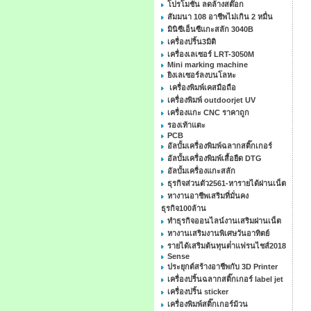
โปรโมชั่น ลดล้างสต๊อก
สัมมนา 108 อาชีพไม่เกิน 2 หมื่น
มินิซีเอ็นซีแกะสลัก 3040B
เครื่องปริ้น3มิติ
เครื่องเลเซอร์ LRT-3050M
Mini marking machine
ยิงเลเซอร์ลงบนโลหะ
เครื่องพิมพ์เคสมือถือ
เครื่องพิมพ์ outdoorjet UV
เครื่องแกะ CNC ราคาถูก
รองเท้าแตะ
PCB
อัลบั้มเครื่องพิมพ์ฉลากสติ๊กเกอร์
อัลบั้มเครื่องพิมพ์เสื้อยืด DTG
อัลบั้มเครื่องแกะสลัก
ธุรกิจส่วนตัว2561-หารายได้ผ่านเน็ต
หางานอาชีพเสริมที่มั่นคง
ธุรกิจ100ล้าน
ทําธุรกิจออนไลน์งานเสริมผ่านเน็ต
หางานเสริมงานพิเศษวันอาทิตย์
รายได้เสริมต้นทุนต่ําแฟรนไชส์2018
Sense
ประยุกต์สร้างอาชีพกับ 3D Printer
เครื่องปริ้นฉลากสติ๊กเกอร์ label jet
เครื่องปริ้น sticker
เครื่องพิมพ์สติ๊กเกอร์ม้วน