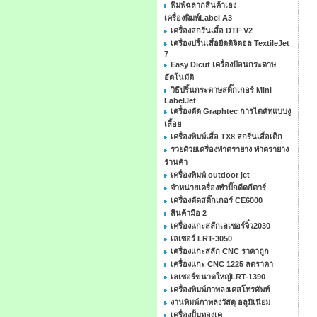
พิมพ์ฉลากสินค้าเอง
เครื่องพิมพ์Label A3
เครื่องสกรีนเสื้อ DTF V2
เครื่องปริ้นเสื้อยืดดิจิตอล TextileJet
7
Easy Dicut เครื่องป้อนกระดาษ
อัตโนมัติ
วิธีปริ้นกระดาษสติ๊กเกอร์ Mini
LabelJet
เครื่องตัด Graphtec การไดคัทแบบงู
เลื้อย
เครื่องพิมพ์เสื้อ TX8 สกรีนเสื้อเด็ก
รวยด้วยเครื่องทำตรายาง ทำตรายาง
ร้านค้า
เครื่องพิมพ์ outdoor jet
จำหน่ายเครื่องทำปิ๊กดีดกีตาร์
เครื่องตัดสติ๊กเกอร์ CE6000
สินค้ามือ 2
เครื่องแกะสลักเลเซอร์จิ๋ว2030
เลเซอร์ LRT-3050
เครื่องแกะสลัก CNC ราคาถูก
เครื่องแกะ CNC 1225 ลดราคา
เลเซอร์ขนาดใหญ่LRT-1390
เครื่องพิมพ์ภาพลงเคสโทรศัพท์
งานพิมพ์ภาพลงวัสดุ อลูมิเนียม
เครื่องปั้มทองเค