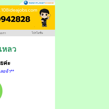
โปรโมชั่น
่อเรา
งเหลว
ยค่ะ
ลยจ้า**