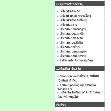
>> อุปกรณ์ทำของขวัญ
เครื่องทำเข็มกลัด
เครื่องทำกระปุกขนาดใหญ่
เครื่องทำเข็มกลัดปั้มลม
เครื่องพ่นทราย
เข็มกลัดแบบมาตรฐาน
เข็มกลัดแบบแม่เหล็ก
เข็มกลัดแบบกระจก
เข็มกลัดแบบเน็คไท
เข็มกลัดแบบโบว์
เข็มกลัดแบบพวงกุญแจ
เข็มกลัดแบบที่เปิดขวด
ธุรกิจงานพิมพ์ภาพลงบนวัสดุ
108ไอเดียอาชีพเสริม
NanoBanana เปลี่ยนไอเดียในหัว
เป็นสินค้าทำเงิน
ออกแบบpackaging ด้วยnano
banana pro
เปลี่ยนไอเดียเป็นรายได้! ทำ "สแตน
ดี้อะคริลิคหมุนได้"
เว็บอื่นๆ