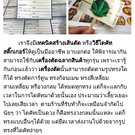
เราจึงมี
เทคนิคสร้างเส้นตัด
หรือ
วิธีไดคัท
สติ๊กเกอร์
ให้ดูเป็นมืออาชีพ มาบอกต่อ ให้พิจารณากัน
สามารถใช้กับ
เครื่องตัดฉลากสินค้า
ทุกรุ่น เพราะเรารู้
กันก่อนแล้วว่า
เครื่องตัด
นั้นสามารถตัดตามรูปทรงใด
ก็ได้ ทรงตัดการ์ตูน ทรงก้อนเมฆ ทรงสี่เหลี่ยม
สามเหลี่ยม หรือวงกลม ได้หมดทุกทรง แต่ก็จะแลกกับ
เวลาในการไดคัทมาด้วยนั้นเอง ประมาณว่าเลี้ยวเยอะ
ไปเลยเสียเวลา ตามร้านที่รับทำก็จะเหมือนจำกัดไป
นัยๆ ว่า ไดคัทเป็นดวง ก็คือทรงวงกลมนั้นแหละ แต่ก็
ทรงแบบอื่นๆได้ด้วย แต่ยืดเวลาส่งงานไปด้วยจากรูป
ทรงที่ไดคัทง่ายๆ