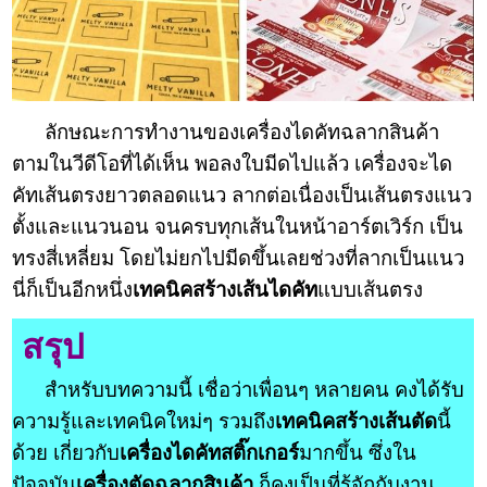
ลักษณะการทำงานของเครื่องไดคัทฉลากสินค้า
ตามในวีดีโอที่ได้เห็น พอลงใบมีดไปแล้ว เครื่องจะได
คัทเส้นตรงยาวตลอดแนว ลากต่อเนื่องเป็นเส้นตรงแนว
ตั้งและแนวนอน จนครบทุกเส้นในหน้าอาร์ตเวิร์ก เป็น
ทรงสี่เหลี่ยม โดยไม่ยกไปมีดขึ้นเลยช่วงที่ลากเป็นแนว
นี่ก็เป็นอีกหนึ่ง
เทคนิคสร้างเส้นไดคัท
แบบเส้นตรง
สรุป
สำหรับบทความนี้ เชื่อว่าเพื่อนๆ หลายคน คงได้รับ
ความรู้และเทคนิคใหม่ๆ รวมถึง
เทคนิคสร้างเส้นตัด
นี้
ด้วย เกี่ยวกับ
เครื่องไดคัทสติ๊กเกอร์
มากขึ้น ซึ่งใน
ปัจจุบัน
เครื่องตัดฉลากสินค้า
ก็คงเป็นที่รู้จักกับงาน